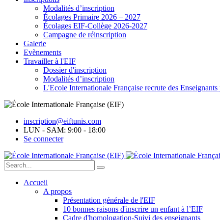
Modalités d’inscription
Écolages Primaire 2026 – 2027
Écolages EIF-Collège 2026-2027
Campagne de réinscription
Galerie
Evènements
Travailler à l'EIF
Dossier d'inscription
Modalités d’inscription
L'Ecole Internationale Française recrute des Enseignants 
inscription@eiftunis.com
LUN - SAM: 9:00 - 18:00
Se connecter
Accueil
A propos
Présentation générale de l'EIF
10 bonnes raisons d'inscrire un enfant à l’EIF
Cadre d'homologation-Suivi des enseignants