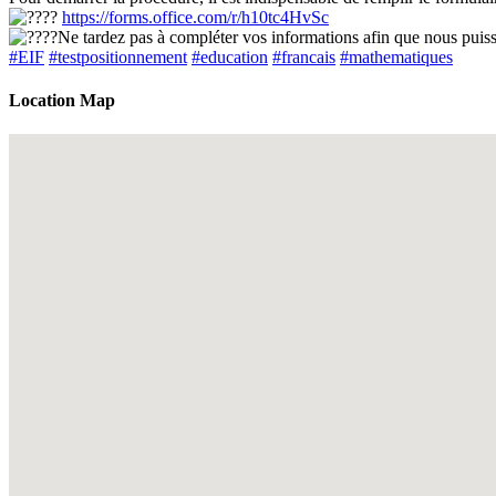
https://forms.office.com/r/h10tc4HvSc
Ne tardez pas à compléter vos informations afin que nous puis
#EIF
#testpositionnement
#education
#francais
#mathematiques
Location Map