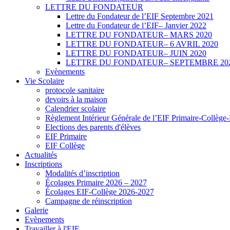
LETTRE DU FONDATEUR
Lettre du Fondateur de l’EIF Septembre 2021
Lettre du Fondateur de l’EIF– Janvier 2022
LETTRE DU FONDATEUR– MARS 2020
LETTRE DU FONDATEUR– 6 AVRIL 2020
LETTRE DU FONDATEUR– JUIN 2020
LETTRE DU FONDATEUR– SEPTEMBRE 20
Evènements
Vie Scolaire
protocole sanitaire
devoirs à la maison
Calendrier scolaire
Règlement Intérieur Générale de l’EIF Primaire-Collège
Elections des parents d'élèves
EIF Primaire
EIF Collège
Actualités
Inscriptions
Modalités d’inscription
Écolages Primaire 2026 – 2027
Écolages EIF-Collège 2026-2027
Campagne de réinscription
Galerie
Evènements
Travailler à l'EIF